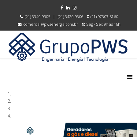
(21) 3349-9905⠀|⠀(21) 3420-9306
(21) 97303-8160
comercial@pwsenergia.com.br
Seg - Sex 9h às 18h